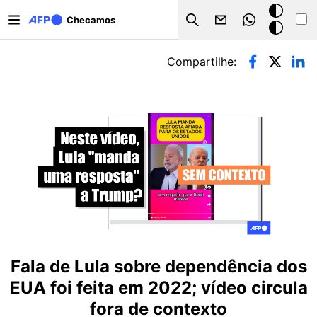
Pular para o conteúdo principal
Modo
Checamos
Search
escuro
Abas primárias
Compartilhe:
Fala de Lula sobre dependência dos
EUA foi feita em 2022; vídeo circula
fora de contexto