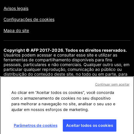
Avisos legais
Configurações de cookies
Mapa do site
Copyright © AFP 2017-2026. Todos os direitos reservados.
Usuários podem acessar e consultar esse site e utilizar as
ferramentas de compartilhamento disponíveis para fins
pessoais, particulares e não comerciais. Qualquer outro uso, em
particular qualquer reprodução, comunicação ao público ou
distribuição do conteúdo deste site, no todo ou em parte, para
qualquer outro fim e/ou por qualquer outro meio, sem um
contrato de licença específico assinado com a AFP, é
Continuar sem aceitar
estritamente proibido. Os objetos descritos ou incluídos por
Ao clicar em “Aceitar todos os cookies”, você concorda
meio de links no conteúdo de verificação de fatos são
fornecidos na medida necessária para a correta compreensão
com o armazenamento de cookies no seu dispositivo
da checagem da informação em questão. A AFP não obteve
para melhorar a navegação no site, analisar o seu uso e
qualquer direito dos autores ou detentores dos direitos autorais
ajudar em nossos esforços de marketing.
deste conteúdo de terceiros e não terá nenhuma
responsabilidade a esse respeito. A AFP e seu logotipo são
marcas registradas.
Parâmetros de cookies
Aceitar todos os cookies