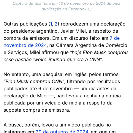
Captura de tela feita em 13 de novembro de 2024 de uma
publicação no Facebook (.)
Outras publicações (
1
,
2
) reproduzem uma declaração
do presidente argentino, Javier Milei, a respeito da
compra da emissora. Em um discurso feito em
7 de
novembro de 2024
, na Câmara Argentina de Comércio
e Serviços, Milei afirmou que
“hoje Elon Musk comprou
esse bastião ‘woke’ imundo que era a CNN”
.
No entanto, uma pesquisa, em inglês, pelos termos
“Elon Musk comprou CNN”
, filtrando por resultados
publicados até 6 de novembro — um dia antes da
declaração de Milei —, não levou a nenhuma notícia
publicada por um veículo de mídia a respeito da
suposta compra da emissora.
A busca, porém, levou a um vídeo publicado no
Instagram em
29 de outubro de 2024
, em que um