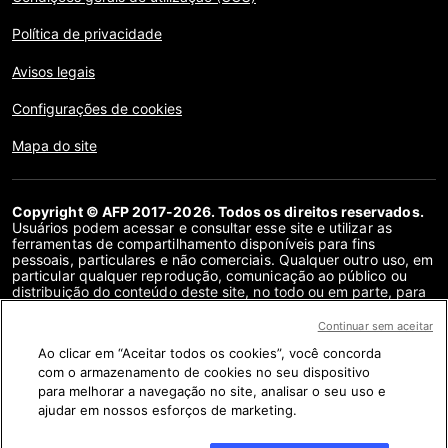
Política de privacidade
Avisos legais
Configurações de cookies
Mapa do site
Copyright © AFP 2017-2026. Todos os direitos reservados.
Usuários podem acessar e consultar esse site e utilizar as
ferramentas de compartilhamento disponíveis para fins
pessoais, particulares e não comerciais. Qualquer outro uso, em
particular qualquer reprodução, comunicação ao público ou
distribuição do conteúdo deste site, no todo ou em parte, para
qualquer outro fim e/ou por qualquer outro meio, sem um
contrato de licença específico assinado com a AFP, é
Continuar sem aceitar
estritamente proibido. Os objetos descritos ou incluídos por
Ao clicar em “Aceitar todos os cookies”, você concorda
meio de links no conteúdo de verificação de fatos são
fornecidos na medida necessária para a correta compreensão
com o armazenamento de cookies no seu dispositivo
da checagem da informação em questão. A AFP não obteve
para melhorar a navegação no site, analisar o seu uso e
qualquer direito dos autores ou detentores dos direitos autorais
ajudar em nossos esforços de marketing.
deste conteúdo de terceiros e não terá nenhuma
responsabilidade a esse respeito. A AFP e seu logotipo são