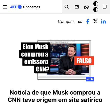
Pular para o conteúdo principal
Modo
Checamos
Search
escuro
Abas primárias
Compartilhe:
Notícia de que Musk comprou a
CNN teve origem em site satírico