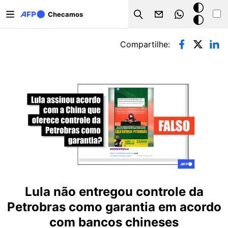
Pular para o conteúdo principal
Modo
Checamos
Search
escuro
Abas primárias
Compartilhe:
Lula não entregou controle da
Petrobras como garantia em acordo
com bancos chineses