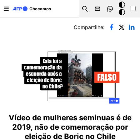
Pular para o conteúdo principal
Modo
Checamos
Search
escuro
Abas primárias
Compartilhe:
Vídeo de mulheres seminuas é de
2019, não de comemoração por
eleição de Boric no Chile