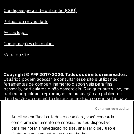
Condições gerais de utilização (CGU)
Política de privacidade
Avisos legais
Configurações de cookies
Mapa do site
Copyright © AFP 2017-2026. Todos os direitos reservados.
Usuários podem acessar e consultar esse site e utilizar as
ferramentas de compartilhamento disponíveis para fins
pessoais, particulares e não comerciais. Qualquer outro uso, em
particular qualquer reprodução, comunicação ao público ou
distribuição do conteúdo deste site, no todo ou em parte, para
qualquer outro fim e/ou por qualquer outro meio, sem um
contrato de licença específico assinado com a AFP, é
Continuar sem aceitar
estritamente proibido. Os objetos descritos ou incluídos por
Ao clicar em “Aceitar todos os cookies”, você concorda
meio de links no conteúdo de verificação de fatos são
fornecidos na medida necessária para a correta compreensão
com o armazenamento de cookies no seu dispositivo
da checagem da informação em questão. A AFP não obteve
para melhorar a navegação no site, analisar o seu uso e
qualquer direito dos autores ou detentores dos direitos autorais
ajudar em nossos esforços de marketing.