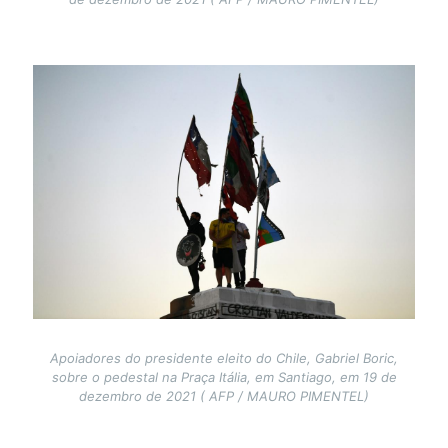
Image
Apoiadores do presidente eleito do Chile, Gabriel Boric,
sobre o pedestal na Praça Itália, em Santiago, em 19 de
dezembro de 2021 ( AFP / MAURO PIMENTEL)