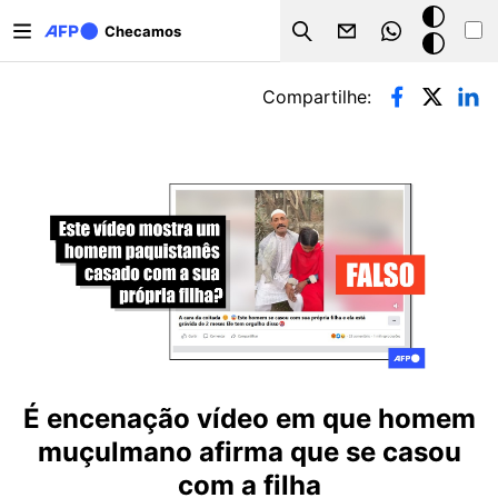
Pular para o conteúdo principal
Modo
Checamos
Search
escuro
Abas primárias
Compartilhe:
É encenação vídeo em que homem
muçulmano afirma que se casou
com a filha