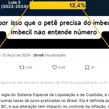
Captura de tela feita em 6 de janeiro de 2025 de uma publicação no X (.
sigla do Sistema Especial de Liquidação e de Custódia, é a
s outras taxas de juros praticadas no Brasil. Ela é definida
 BC, e sua alteração tem impacto no controle da inflação,