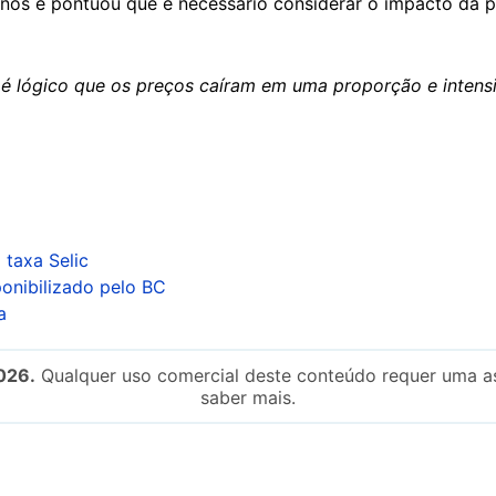
os e pontuou que é necessário considerar o impacto da p
 é lógico que os preços caíram em uma proporção e intens
 taxa Selic
ponibilizado pelo BC
a
026.
Qualquer uso comercial deste conteúdo requer uma as
saber mais.