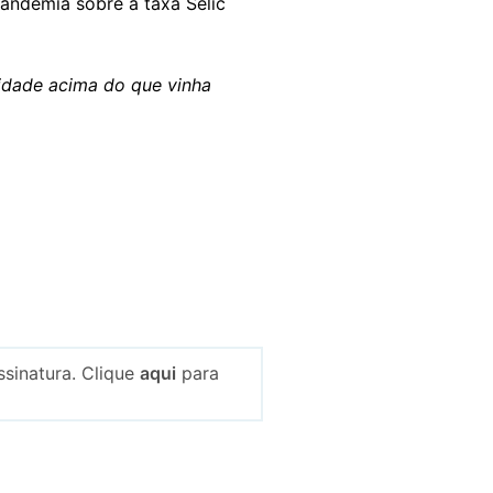
andemia sobre a taxa Selic
idade acima do que vinha
sinatura. Clique
aqui
para