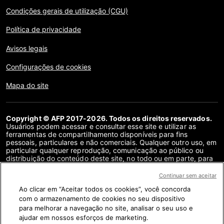
Condições gerais de utilização (CGU)
Política de privacidade
Avisos legais
Configurações de cookies
Mapa do site
Copyright © AFP 2017-2026. Todos os direitos reservados.
Usuários podem acessar e consultar esse site e utilizar as
ferramentas de compartilhamento disponíveis para fins
pessoais, particulares e não comerciais. Qualquer outro uso, em
particular qualquer reprodução, comunicação ao público ou
distribuição do conteúdo deste site, no todo ou em parte, para
qualquer outro fim e/ou por qualquer outro meio, sem um
contrato de licença específico assinado com a AFP, é
Continuar sem aceitar
estritamente proibido. Os objetos descritos ou incluídos por
Ao clicar em “Aceitar todos os cookies”, você concorda
meio de links no conteúdo de verificação de fatos são
fornecidos na medida necessária para a correta compreensão
com o armazenamento de cookies no seu dispositivo
da checagem da informação em questão. A AFP não obteve
para melhorar a navegação no site, analisar o seu uso e
qualquer direito dos autores ou detentores dos direitos autorais
ajudar em nossos esforços de marketing.
deste conteúdo de terceiros e não terá nenhuma