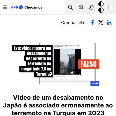
Pular para o conteúdo principal
Modo
Checamos
Search
escuro
Abas primárias
Compartilhe:
Vídeo de um desabamento no
Japão é associado erroneamente ao
terremoto na Turquia em 2023