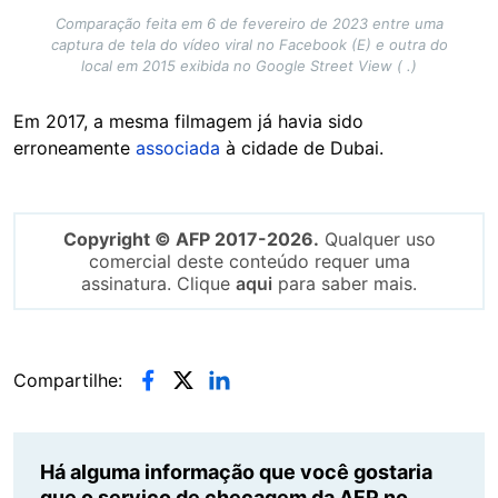
Comparação feita em 6 de fevereiro de 2023 entre uma
captura de tela do vídeo viral no Facebook (E) e outra do
local em 2015 exibida no Google Street View ( .)
Em 2017, a mesma filmagem já havia sido
erroneamente
associada
à cidade de Dubai.
Copyright © AFP 2017-2026.
Qualquer uso
comercial deste conteúdo requer uma
assinatura. Clique
aqui
para saber mais.
Compartilhe:
Há alguma informação que você gostaria
que o serviço de checagem da AFP no