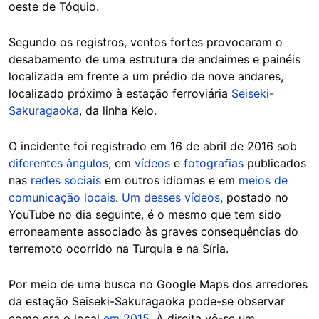
oeste de Tóquio.
Segundo os registros, ventos fortes provocaram o
desabamento de uma estrutura de andaimes e painéis
localizada em frente a um prédio de nove andares,
localizado próximo à estação ferroviária
Seiseki-
Sakuragaoka
, da linha Keio.
O incidente foi registrado em 16 de abril de 2016 sob
diferentes ângulos
, em
vídeos
e
fotografias
publicados
nas
redes sociais
em outros idiomas e em
meios de
comunicação locais
.
Um desses vídeos
, postado no
YouTube no dia seguinte, é o mesmo que tem sido
erroneamente associado às graves consequências do
terremoto ocorrido na Turquia e na Síria.
Por meio de uma busca no Google Maps dos arredores
da estação Seiseki-Sakuragaoka pode-se observar
como era o local
em 2015
. À direita vê-se um